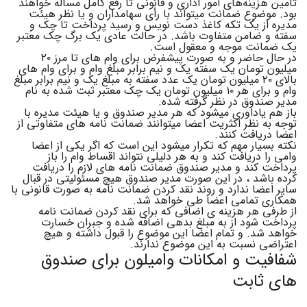
تأمین هزینه‌های امور اداری و قانونی تا رفع کامل مسأله خواهند
بود. موضوع ضمانت میتواند با رأی سهامداران و یا نظر هیئت
مدیره از یک تکه کاغذ دست نویس و رسید پرداخت تا چک و
سفته و ضامن متفاوت باشد. در حالت عادی یک برگ چک معتبر
یک ضمانت موجه و معقول است.
در حال حاضر و به صورت پیشفرض برای وام های تا مرز ۲۰
میلیون تومان یک سفته یک و نیم برابر مبلغ وام و برای وام های
بالای ۲۰ میلیون تومان یک عدد سفته به مبلغ یک و نیم برابر مبلغ
وام و برای هر ۱۰ میلیون تومان یک چک معتبر ثبت شده به نام
مدیر صندوق در نظر گرفته شده.
باز هم یاداوری میشود که هر مدیر صندوق و یا هیئت مدیره با
توجه به نظر اکثریت اعضا میتوانند ضمانت نامه های متفاوتی از
اعضا دریافت کنند.
نکته بسیار مهم که تکرار میشود این است که اگر یکی از اعضا
وامی را دریافت کند و به هر دلیلی نتواند اقساط وام را باز
پرداخت کند و مدیر صندوق ضمانت نامه های لازم را دریافت
کرده باشد ، در این صورت مدیر صندوق هیچ مسئولیتی در قبال
سایر اعضا ندارد و روند نقد کردن ضمانت نامه به صورت قانونی با
همکاری تمامی اعضا طی خواهد شد.
از طرفی هر هزینه ی اضافی که برای نقد کردن ضمانت نامه
پرداخت شود از به مبلغ بدهی اضافه شده و جبران خسارت
خواهد شد. و تمام اعضا این موضوع را قبول داشته و هیچ
اعتراضی نسبت به این موضوع ندارند.
شفافیت و امکانات وامیلون برای صندوق
های ثابت