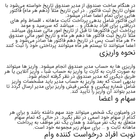
در هنگام ساخت صندوق از مدیر صندوق تاریخ خواسته می‌شود با
عنوان تاریخ ثبت فاکتور . در این تاریخ مثلاً (دهم هر ماه) فاکتور
هایی برای تمام اعضا صادر میشود.
این فاکتور شامل بدهی پرداخت ثابت ماهانه ، اقساط وام های
دریافتی برای افراد بدهکار و … میباشد که سررسید و موعد
پرداخت این فاکتورها تا قبل از تاریخ امور مالی صندوق میباشد.
مثلاً تاریخ ثبت فاکتور ها دهم هر ماه و تاریخ امور مالی صندوق
۲۰ هر ماه است پس در تاریخ دهم فاکتور ها صادر می‌شود و
اعضا میتوانند تا بیستم هر ماه میتوانند پرداختی خود را ثبت کنند
نحوه واریزی
واریزی ها به حساب مدیر صندوق انجام میشود. واریز ها میتواند
به صورت کارت به کارت یا واریز به حساب شبا ، واریز آنلاین یا هر
طریق دیگری که مدیر صندوق در نظر گرفته انجام شود.
بدیهی است که بعد واریز به حساب مدیر باید مشخصات واریز
شامل شماره پیگیری و عکس فیش واریز برای مدیر ارسال گردد تا
مدیر بتواند آن واریز را تأیید کند.
سهام و اعضا
در وامیلون یک شخص میتواند چند سهم داشته باشد و برای هر
کدام از سهام خود اسمی در نظر بگیرد. در حالی که تمام سهام
متعلق به یک نفر میباشد و همان یک نفر موظف به پرداخت
ماهانه ثابت و … برای سهام زیر مجموعه خود است.
نوبت افراد درخواست کننده وام