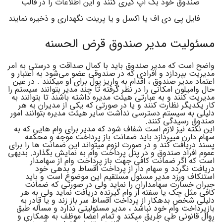
صندوق خود بک اپ گیری کنند و این اطلاعات را در قالب
فایل پی دی اف یا اکسل و یا پرینت نگهداری و ذخیره نمایند
مسئولیت مدیر صندوق قرض الحسنه
واضح است که مدیر صندوق باید با کمال صداقت و درستی به امر
مدیریت بپردازد و افرادی که در صندوقی عضو می‌شود به اعتبار و
اعتماد مدیر صندوق ، اقدام به واریز پول برای او میکنند . در عین
حال وامیلون امکانی را در نظر گرفته تا چند مدیر بتوانند سیستم را
مدیریت کنند و به عبارتی هیئت مدیره داشته باشند تا بتوانند به
کار یکدیگر نظارت کنند و یا در صورتی که یکی از مدیران به هر
دلیلی به سیستم دسترسی نداشت سایر هیئت مدیره بتوانند امور
صندوق رسیدگی کنند.
این نکته نیز لازم است شفاف شود که مدیر برای وام هایی که به
سهام دارن میپردازد باید ضمانت باز پرداخت موجه و محکمه
پسند دریافت کند و در صورت لزوم میتواند این ضمانت ها را برای
عموم افراد صندوق و در پنل پرداخت وام به نمایش بگذارد. بدیهی
است که اگر ضمانت کافی جهت باز پرداخت وام از سهامدار
دریافت نگردد و سهام دار از پرداخت اقساط و بدهی خود
استنکاف ورزد مدیر مسئول مستقیم این موضوع است و باید
جبران خسارت سهامداران را نماید ولی در صورتی که ضمانت
کافی مثل چک یا سفته از وام گیرنده دریافت نماید ولی به هر
دلیلی شخص بدهکار از پرداخت اقساط سر باز زند و یا قادر به
بازپرداخت وام خود نباشد ، مدیر مسئولیتی ندارد و مسأله طبق
روال قانونی طی طریق میکند و تمام اعضا موظف به همکاری و