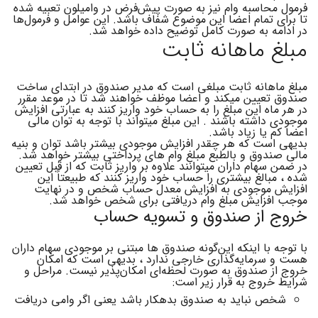
فرمول محاسبه وام نیز به صورت پیش‌فرض در وامیلون تعبیه شده
تا برای تمام اعضا این موضوع شفاف باشد. این عوامل و فرمول‌ها
در ادامه به صورت کامل توضیح داده خواهد شد.
مبلغ ماهانه ثابت
مبلغ ماهانه ثابت مبلغی است که مدیر صندوق در ابتدای ساخت
صندوق تعیین میکند و اعضا موظف خواهند شد تا در موعد مقرر
در هر ماه این مبلغ را به حساب خود واریز کنند به عبارتی افزایش
موجودی داشته باشند . این مبلغ میتواند با توجه به توان مالی
اعضا کم یا زیاد باشد.
بدیهی است که هر چقدر افزایش موجودی بیشتر باشد توان و بنیه
مالی صندوق و بالطبع مبلغ وام های پرداختی بیشتر خواهد شد.
در ضمن سهام داران میتوانند علاوه بر واریز ثابت که از قبل تعیین
شده ، مبالغ بیشتری را حساب خود واریز کنند که طبیعتاً این
افزایش موجودی به افزایش معدل حساب شخص و در نهایت
موجب افزایش مبلغ وام دریافتی برای شخص خواهد شد.
خروج از صندوق و تسویه حساب
با توجه با اینکه این‌گونه صندوق ها مبتنی بر موجودی سهام داران
هست و سرمایه‌گذاری خارجی ندارد ، بدیهی است که امکان
خروج از صندوق به صورت لحظه‌ای امکان‌پذیر نیست. مراحل و
شرایط خروج به قرار زیر است:
شخص نباید به صندوق بدهکار باشد یعنی اگر وامی دریافت