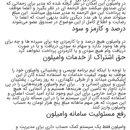
در وامیلون این امکان در نظر گرفته شده که مدیر برای زحماتی که
برای صندوق میکشد حق الزحمه ای در نظر بگیرد و اعضا موظف
به پرداخت این حق الزحمه به مدیر صندوق میباشند. این مبلغ
میتواند صفر یا هر عدد دیگری باشد بدیهی است که اعضا با
رضایت و اطلاع کامل از این موضوع در صندوق عضو می‌شوند
درصد و کارمز و سود
در وامیلون هیچ درصد و یا کارمزدی چه برای سپرده ها و چه برای
وام ها وجود ندارد و سهام نه سودی دریافت و یا در صورت
دریافت وام هیچ سودی و یا کارمزدی پرداخت نخواهد کرد.
حق اشتراک از خدمات وامیلون
با توجه با اینکه تیم برنامه نویسی و پشتیبانی وامیلون خود را
موظف به بهبود کیفیت خدامات به استفاده کننده گان از این
اپلیکیشن میداند و از طرفی نگهداری ، به روز رسانی ، پشتیبان
گیری و نیروی انسانی و …. برای تیم وامیلون هزینه‌هایی را در پی
دارد ناچار به تأمین این هزینه‌ها هستیم و از آنجایی که هیچ
منبع در‌آمد خارجی برای این تیم وجود ندارد امید است اعضای و
استفاده کننده گان از این سیستم ما را در این مسأله یاری کنند به
این صورت که هر سهم ماهانه مبلغ پنج هزار تومان به حساب
وامیلون واریز کنند.
رفع مسئولیت سامانه وامیلون
وامیلون فقط یک سیستم کمک حساب داری برای مدیریت و