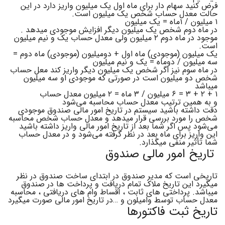
فرض کنید سهام دار برای ماه اول یک میلیون واریز دارد در این
حالت معدل حساب شخص یک میلیون است.
۱ میلیون / ۱ماه = یک میلیون
در ماه دوم شخص یک میلیون دیگر افزایش موجودی میدهد .
موجود در ماه دوم ۲ میلیون ولی معدل حساب یک و نیم میلیون
است.
یک میلیون (موجودی) ماه اول + دومیلیون (موجودی) ماه دوم =
سه میلیون / دوماه = یک و نیم میلیون
در ماه سوم نیز اگر شخص یک میلیون دیگر واریز کند معل حساب
شخص دو میلیون است در صورتی که موجودی او سه میلیون
میباشد
۱ + ۲ + ۳ = ۶ میلیون / ۳ ماه = ۲ میلیون معدل حساب
و به همین ترتیب معدل حساب محاسبه می‌شود
دقت داشته باشید سیستم در تاریخ امور مالی صندوق موجودی
شخص را مورد بررسی قرار میدهد و معدل حساب شخص محاسبه
می‌شود پس اگر شما بعد از تاریخ امور مالی واریز داشته باشید
این واریز برای ماه بعد در نظر گرفته می‌شود و در معدل حساب
شما تأثیر منفی میگذارد.
تاریخ امور مالی صندوق
تاریخی است که مدیر صندوق در ابتدای ساخت صندوق در نظر
میگیرد این تاریخ ملاک تمام دریافت و پرداخت ها در صندوق
میباشد. پرداختی های ثابت ، اقساط وام های دریافتی ، محاسبه
معدل حساب توسط وامیلون و …در تاریخ امور مالی صورت میگیرد
تاریخ ثبت فاکتورها