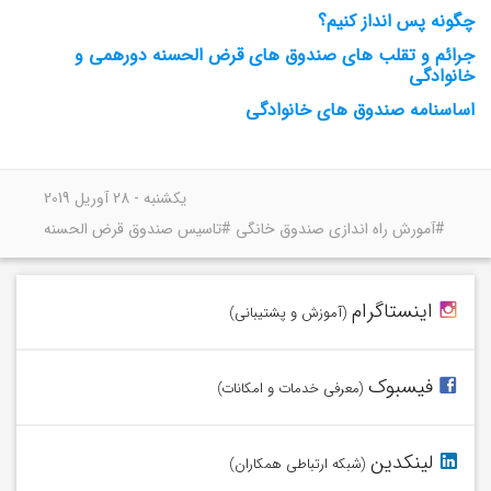
چگونه پس انداز کنیم؟
جرائم و تقلب های صندوق های قرض الحسنه دورهمی و
خانوادگی
اساسنامه صندوق های خانوادگی
یکشنبه - 28 آوریل 2019
#آمورش راه اندازی صندوق خانگی #تاسیس صندوق قرض الحسنه
وامیلون را در اینستاگرام دنبال کنید!
اینستاگرام
(آموزش و پشتیبانی)
در فیسبوک با وامیلون همراه شوید.
فیسبوک
(معرفی خدمات و امکانات)
به شبکه وامیلون در لینکدین بپیوندید.
لینکدین
(شبکه ارتباطی همکاران)