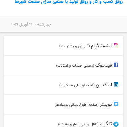
رونق کسب و کار و رونق تولید با صنفی سازی صنعت شهرها
چهارشنبه - 24 آوریل 2019
وامیلون را در اینستاگرام دنبال کنید!
اینستاگرام
(آموزش و پشتیبانی)
در فیسبوک با وامیلون همراه شوید.
فیسبوک
(معرفی خدمات و امکانات)
به شبکه وامیلون در لینکدین بپیوندید.
لینکدین
(شبکه ارتباطی همکاران)
در توییتر از آخرین اخبار وامیلون آگاه شوید.
توییتر
(صفحه اطلاع رسانی رویدادها)
عضو کانال تلگرام وامیلون شوید.
تلگرام
(کانال رسمی اخبار و مقالات)