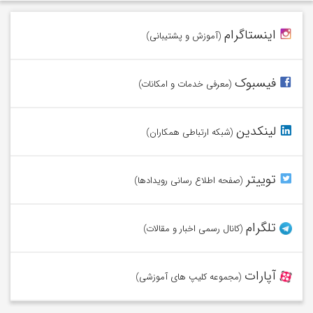
وامیلون را در اینستاگرام دنبال کنید!
اینستاگرام
(آموزش و پشتیبانی)
در فیسبوک با وامیلون همراه شوید.
فیسبوک
(معرفی خدمات و امکانات)
به شبکه وامیلون در لینکدین بپیوندید.
لینکدین
(شبکه ارتباطی همکاران)
در توییتر از آخرین اخبار وامیلون آگاه شوید.
توییتر
(صفحه اطلاع رسانی رویدادها)
عضو کانال تلگرام وامیلون شوید.
تلگرام
(کانال رسمی اخبار و مقالات)
ویدئوهای ما را در آپارات تماشا کنید.
آپارات
(مجموعه کلیپ های آموزشی)