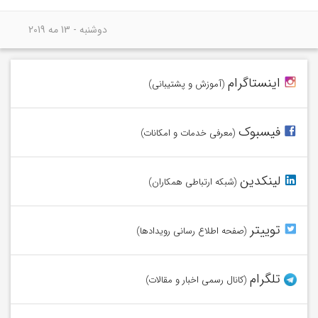
دوشنبه - 13 مه 2019
وامیلون را در اینستاگرام دنبال کنید!
اینستاگرام
(آموزش و پشتیبانی)
در فیسبوک با وامیلون همراه شوید.
فیسبوک
(معرفی خدمات و امکانات)
به شبکه وامیلون در لینکدین بپیوندید.
لینکدین
(شبکه ارتباطی همکاران)
در توییتر از آخرین اخبار وامیلون آگاه شوید.
توییتر
(صفحه اطلاع رسانی رویدادها)
عضو کانال تلگرام وامیلون شوید.
تلگرام
(کانال رسمی اخبار و مقالات)